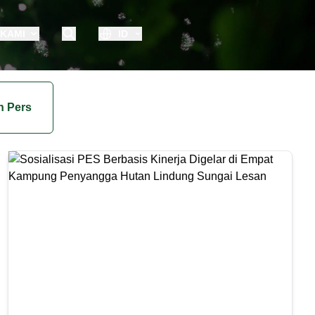
 KAMI
ID
n Pers