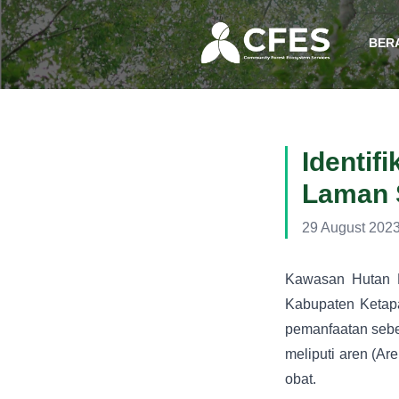
BER
Identi
Laman 
29 August 202
Kawasan Hutan D
Kabupaten Ketapa
pemanfaatan sebe
meliputi aren (Ar
obat.