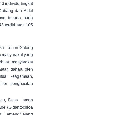
 individu tingkat
Kubang dan Bukit
ong berada pada
 terdiri atas 105
esa Laman Satong
 masyarakat yang
mbuat masyarakat
atan gaharu oleh
tual keagamaan,
mber penghasilan
njau, Desa Laman
Abe (Gigantochloa
 Lemang/Talang