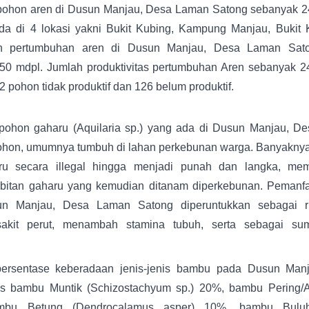
pohon aren di Dusun Manjau, Desa Laman Satong sebanyak 243
a di 4 lokasi yakni Bukit Kubing, Kampung Manjau, Bukit 
an pertumbuhan aren di Dusun Manjau, Desa Laman Sat
150 mdpl. Jumlah produktivitas pertumbuhan Aren sebanyak 243
2 pohon tidak produktif dan 126 belum produktif.
pohon gaharu (Aquilaria sp.) yang ada di Dusun Manjau, D
hon, umumnya tumbuh di lahan perkebunan warga. Banyaknya
u secara illegal hingga menjadi punah dan langka, me
bitan gaharu yang kemudian ditanam diperkebunan. Pemanfa
un Manjau, Desa Laman Satong diperuntukkan sebagai ri
akit perut, menambah stamina tubuh, serta sebagai su
n persentase keberadaan jenis-jenis bambu pada Dusun Ma
tas bambu Muntik (Schizostachyum sp.) 20%, bambu Pering/
mbu Betung (Dendrocalamus asper) 10%, bambu Buluh