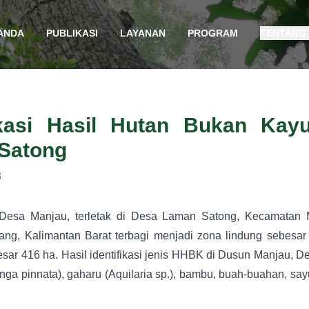
ANDA
PUBLIKASI
LAYANAN
PROGRAM
TENTANG
fikasi Hasil Hutan Bukan Kay
Satong
3
esa Manjau, terletak di Desa Laman Satong, Kecamatan Ma
ng, Kalimantan Barat terbagi menjadi zona lindung sebesa
sar 416 ha. Hasil identifikasi jenis HHBK di Dusun Manjau, 
enga pinnata), gaharu (Aquilaria sp.), bambu, buah-buahan, s