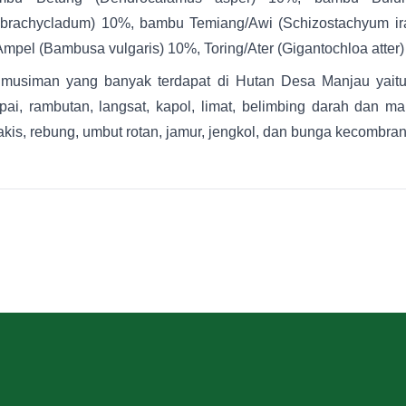
brachycladum) 10%, bambu Temiang/Awi (Schizostachyum ira
pel (Bambusa vulgaris) 10%, Toring/Ater (Gigantochloa atter)
musiman yang banyak terdapat di Hutan Desa Manjau yaitu 
ai, rambutan, langsat, kapol, limat, belimbing darah dan 
kis, rebung, umbut rotan, jamur, jengkol, dan bunga kecombran