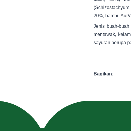
(Schizostachyum 
20%, bambu Aur/Am
Jenis buah-buah 
mentawak, kelamp
sayuran berupa pa
Bagikan: