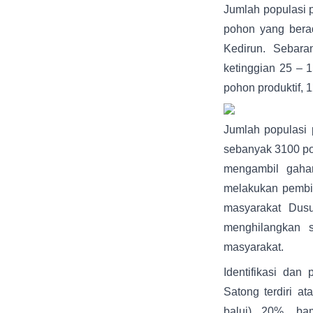
Jumlah populasi 
pohon yang berad
Kedirun. Sebar
ketinggian 25 – 
pohon produktif, 1
Jumlah populasi 
sebanyak 3100 po
mengambil gahar
melakukan pembi
masyarakat Dus
menghilangkan s
masyarakat.
Identifikasi da
Satong terdiri a
balui) 20%, ba