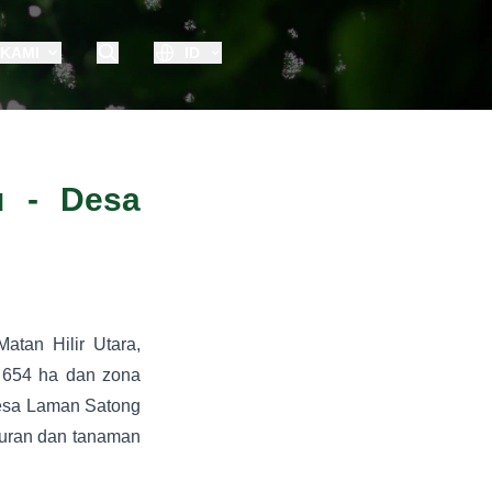
 KAMI
ID
u - Desa
tan Hilir Utara,
r 654 ha dan zona
Desa Laman Satong
ayuran dan tanaman