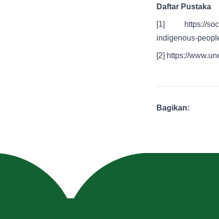
Daftar Pustaka
[1]
https://social
indigenous-peopl
[2]
https://www.une
Bagikan: