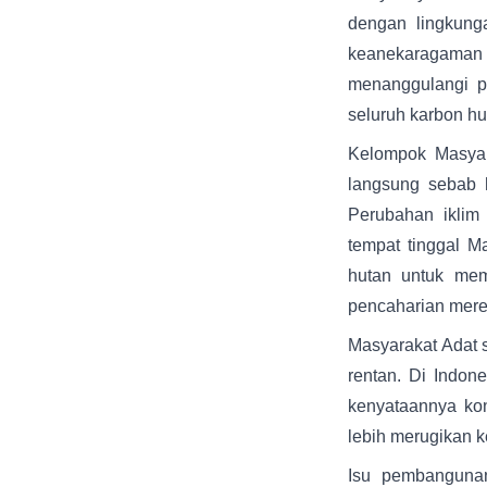
dengan lingkung
keanekaragaman 
menanggulangi
p
seluruh karbon hut
Kelompok Masyar
langsung sebab 
Perubahan iklim 
tempat tinggal M
hutan untuk mem
pencaharian merek
Masyarakat Adat s
rentan. Di Indon
kenyataannya konf
lebih merugikan k
Isu pembangunan