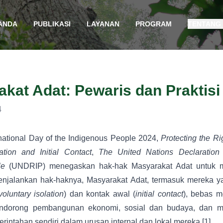
ANDA
PUBLIKASI
LAYANAN
PROGRAM
TENTANG
kat Adat: Pewaris dan Praktisi 
4
national Day of the Indigenous People 2024,
Protecting the Ri
ation and Initial Contact
,
The United Nations Declaration 
le
(UNDRIP) menegaskan hak-hak Masyarakat Adat untuk m
enjalankan hak-haknya, Masyarakat Adat, termasuk mereka 
voluntary isolation
) dan kontak awal (
initial contact
), bebas m
mendorong pembangunan ekonomi, sosial dan budaya, dan me
rintahan sendiri dalam urusan internal dan lokal mereka.
[1]