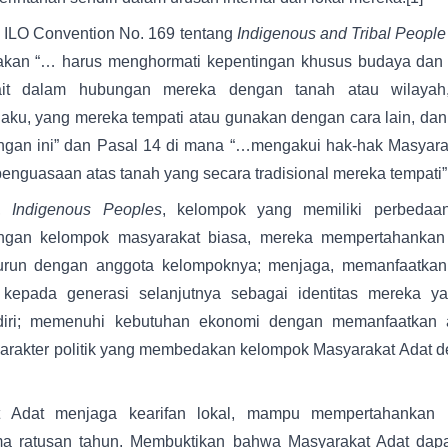
i ILO Convention No. 169 tentang
Indigenous and Tribal Peopl
kan “… harus menghormati kepentingan khusus budaya dan nila
kait dalam hubungan mereka dengan tanah atau wilayah
aku, yang mereka tempati atau gunakan dengan cara lain, da
bungan ini” dan Pasal 14 di mana “…mengakui hak-hak Masyara
enguasaan atas tanah yang secara tradisional mereka tempati”
t,
Indigenous Peoples
, kelompok yang memiliki perbedaan
ngan kelompok masyarakat biasa, mereka mempertahankan
murun dengan anggota kelompoknya; menjaga, memanfaatkan
 kepada generasi selanjutnya sebagai identitas mereka ya
diri; memenuhi kebutuhan ekonomi dengan memanfaatkan 
karakter politik yang membedakan kelompok Masyarakat Adat 
 Adat menjaga kearifan lokal, mampu mempertahankan k
ma ratusan tahun. Membuktikan bahwa Masyarakat Adat dapa