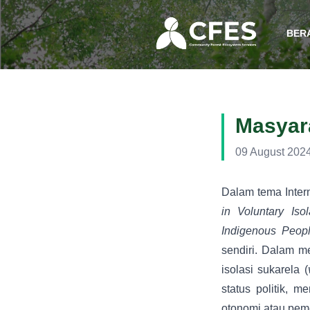
BER
Masyara
09 August 202
Dalam tema Inter
in Voluntary Isol
Indigenous Peop
sendiri. Dalam m
isolasi sukarela (
status politik, 
otonomi atau peme