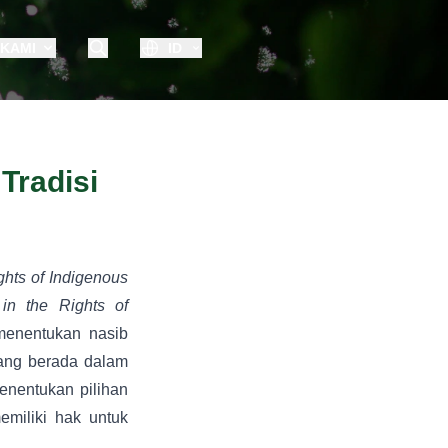
 KAMI
ID
Tradisi
ghts of Indigenous
in the Rights of
enentukan nasib
yang berada dalam
enentukan pilihan
miliki hak untuk