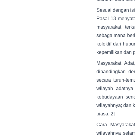
Sesuai dengan is
Pasal 13 menyata
masyarakat ter
sebagaimana berl
kolektif dari hu
kepemilikan dan p
Masyarakat Ada
dibandingkan de
secara turun-te
wilayah adatnya
kebudayaan sen
wilayahnya; dan 
biasa.
[2]
Cara Masyarakat
wilayahnya sela