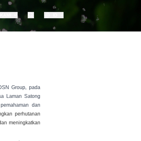
 KAMI
ID
 DSN Group, pada
sa Laman Satong
n pemahaman dan
gkan perhutanan
 dan meningkatkan