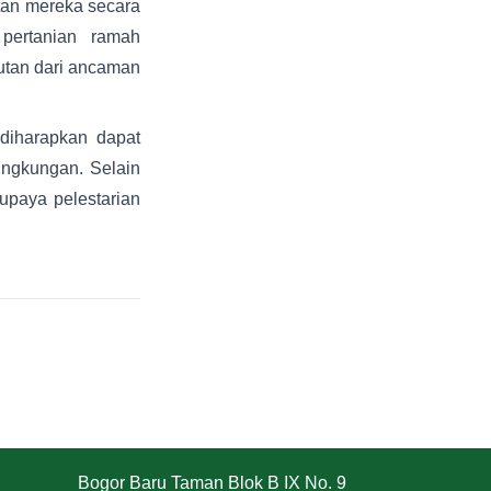
tan mereka secara
 pertanian ramah
hutan dari ancaman
diharapkan dapat
ingkungan. Selain
 upaya pelestarian
Bogor Baru Taman Blok B IX No. 9