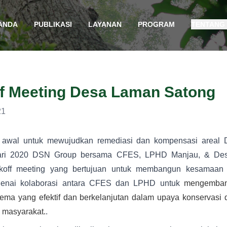
ANDA
PUBLIKASI
LAYANAN
PROGRAM
TENTANG
f Meeting​ Desa Laman Satong
21
 awal untuk mewujudkan remediasi dan kompensasi areal
uari 2020 DSN Group bersama CFES, LPHD Manjau, & De
koff meeting yang bertujuan untuk membangun kesamaa
enai kolaborasi antara CFES dan LPHD untuk
mengemban
kema yang efektif dan berkelanjutan dalam upaya konservasi
 masyarakat.
.